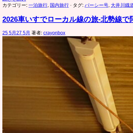
カテゴリー:
一泊旅行
,
国内旅行
· タグ:
パーシー号
,
大井川鐡
2026車いすでローカル線の旅-北勢線で
25 5月
27 5月
著者:
crayonbox