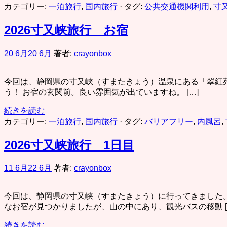
カテゴリー:
一泊旅行
,
国内旅行
· タグ:
公共交通機関利用
,
寸
2026寸又峡旅行 お宿
20 6月
20 6月
著者:
crayonbox
今回は、静岡県の寸又峡（すまたきょう）温泉にある「翠紅苑
う！ お宿の玄関前。良い雰囲気が出ていますね。 […]
続きを読む
カテゴリー:
一泊旅行
,
国内旅行
· タグ:
バリアフリー
,
内風呂
,
2026寸又峡旅行 1日目
11 6月
22 6月
著者:
crayonbox
今回は、静岡県の寸又峡（すまたきょう）に行ってきました
なお宿が見つかりましたが、山の中にあり、観光バスの移動 [
続きを読む