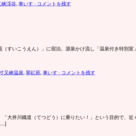
又峡渓谷
,
車いす
· コメントを残す
（すいこうえん）」に宿泊。源泉かけ流し「温泉付き特別室」を予
寸又峡温泉
,
翠紅苑
,
車いす
· コメントを残す
。「大井川鐡道（てつどう）に乗りたい！」という目的で、近
…]