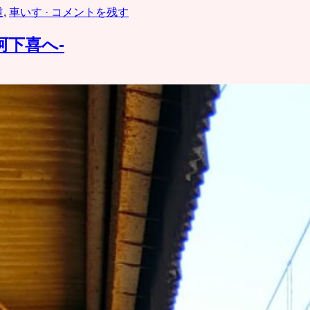
道
,
車いす
· コメントを残す
阿下喜へ-