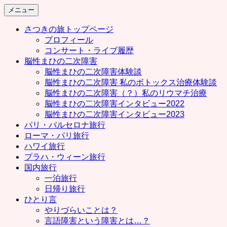
コ
メニュー
ン
さつきの旅トップページ
テ
プロフィール
ン
コンサート・ライブ履歴
ツ
脳性まひの二次障害
へ
脳性まひの二次障害体験談
ス
脳性まひの二次障害 私のボトックス治療体験談
キ
脳性まひの二次障害（？）私のリウマチ治療
ッ
脳性まひの二次障害インタビュー2022
プ
脳性まひの二次障害インタビュー2023
パリ・バルセロナ旅行
ローマ・パリ旅行
ハワイ旅行
プラハ・ウィーン旅行
国内旅行
一泊旅行
日帰り旅行
ひとり言
やりづらいことは？
言語障害という障害とは…？