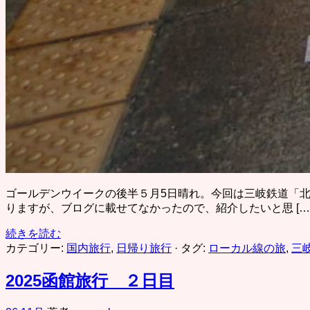
ゴールデンウイークの後半５月5日晴れ。今回は三岐鉄道「北
りますが、ブログに載せてなかったので、紹介したいと思 […
続きを読む
カテゴリー:
国内旅行
,
日帰り旅行
· タグ:
ローカル線の旅
,
三
2025函館旅行 ２日目