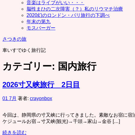
音楽はライブがいい・・・
脳性まひの二次障害（？）私のリウマチ治療
2020幻のロンドン・パリ旅行の下調べ
年末の第九
モスバーガー
さつきの旅
車いすでゆく旅行記
カテゴリー:
国内旅行
2026寸又峡旅行 2日目
01 7月
著者:
crayonbox
今回は、静岡県の寸又峡に行ってきました。素敵なお宿に宿泊
ケジュールお宿→寸又峡(観光)→千頭→家山→金谷 […]
続きを読む