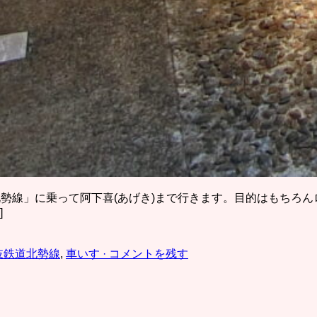
勢線」に乗って阿下喜(あげき)まで行きます。目的はもちろ
]
岐鉄道北勢線
,
車いす
· コメントを残す