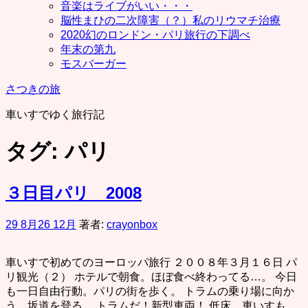
音楽はライブがいい・・・
脳性まひの二次障害（？）私のリウマチ治療
2020幻のロンドン・パリ旅行の下調べ
年末の第九
モスバーガー
さつきの旅
車いすでゆく旅行記
タグ:
パリ
３日目パリ 2008
29 8月
26 12月
著者:
crayonbox
車いすで初めてのヨーロッパ旅行 ２００８年３月１６日 パ
リ観光（２） ホテルで朝食。ほぼ食べ終わってる…。 今日
も一日自由行動。パリの街を歩く。 トラムの乗り場に向か
う。坂道を登る。 トラムだ！新型車両！ 低床。車いすも