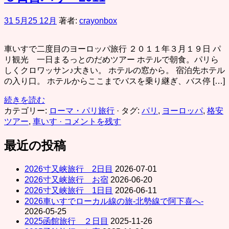
31 5月
25 12月
著者:
crayonbox
車いすで二度目のヨーロッパ旅行 ２０１１年３月１９日 パ
リ観光 一日まるっとのだめツアー ホテルで朝食。パリら
しくクロワッサン♪大きい。 ホテルの窓から。 宿泊先ホテル
の入り口。 ホテルからここまでバスを乗り継ぎ、バス停 […]
続きを読む
カテゴリー:
ローマ・パリ旅行
· タグ:
パリ
,
ヨーロッパ
,
格安
ツアー
,
車いす
· コメントを残す
最近の投稿
2026寸又峡旅行 2日目
2026-07-01
2026寸又峡旅行 お宿
2026-06-20
2026寸又峡旅行 1日目
2026-06-11
2026車いすでローカル線の旅-北勢線で阿下喜へ-
2026-05-25
2025函館旅行 ２日目
2025-11-26