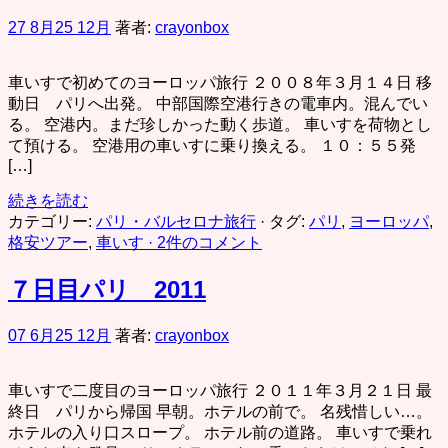
27 8月
25 12月
著者:
crayonbox
車いすで初めてのヨーロッパ旅行 ２００８年３月１４日 移
動日 パリへ出発。 中部国際空港行きの電車内。混んでい
る。 空港内。まだ珍しかった動く歩道。 車いすを荷物とし
て預ける。 空港用の車いすに乗り換える。 １０：５５発
[…]
続きを読む
カテゴリー:
パリ・バルセロナ旅行
· タグ:
パリ
,
ヨーロッパ
,
格安ツアー
,
車いす
· 2件のコメント
７日目パリ 2011
07 6月
25 12月
著者:
crayonbox
車いすで二度目のヨーロッパ旅行 ２０１１年３月２１日 最
終日 パリから帰国 早朝。ホテルの前で。 名残惜しい…。
ホテルの入り口スロープ。 ホテル前の道路。 車いすで乗れ