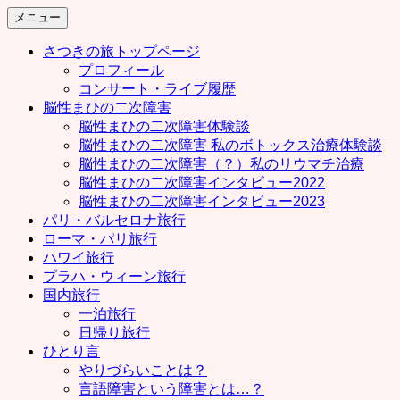
コ
メニュー
ン
さつきの旅トップページ
テ
プロフィール
ン
コンサート・ライブ履歴
ツ
脳性まひの二次障害
へ
脳性まひの二次障害体験談
ス
脳性まひの二次障害 私のボトックス治療体験談
キ
脳性まひの二次障害（？）私のリウマチ治療
ッ
脳性まひの二次障害インタビュー2022
プ
脳性まひの二次障害インタビュー2023
パリ・バルセロナ旅行
ローマ・パリ旅行
ハワイ旅行
プラハ・ウィーン旅行
国内旅行
一泊旅行
日帰り旅行
ひとり言
やりづらいことは？
言語障害という障害とは…？