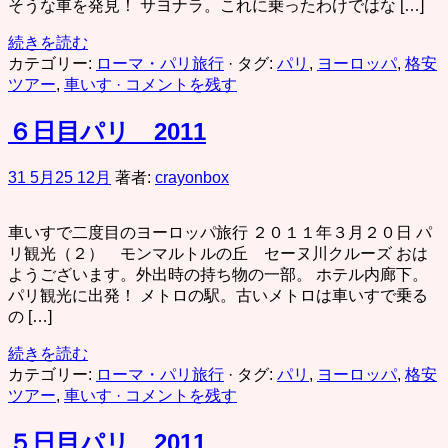
そうな車を発見！ サヨナラ。これに乗ったわけではな […]
続きを読む
カテゴリー:
ローマ・パリ旅行
· タグ:
パリ
,
ヨーロッパ
,
格安
ツアー
,
車いす
· コメントを残す
６日目パリ 2011
31 5月
25 12月
著者:
crayonbox
車いすで二度目のヨーロッパ旅行 ２０１１年３月２０日 パ
リ観光（２） モンマルトルの丘 セーヌ川クルーズ おは
ようございます。外出時の持ち物の一部。 ホテル内廊下。
パリ観光に出発！ メトロの駅。古いメトロは車いすで乗る
の […]
続きを読む
カテゴリー:
ローマ・パリ旅行
· タグ:
パリ
,
ヨーロッパ
,
格安
ツアー
,
車いす
· コメントを残す
５日目パリ 2011