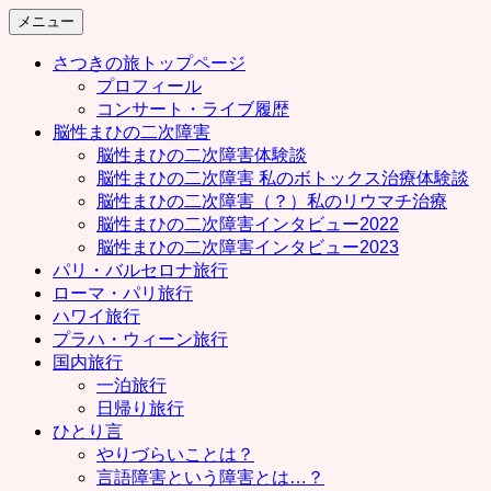
コ
メニュー
ン
さつきの旅トップページ
テ
プロフィール
ン
コンサート・ライブ履歴
ツ
脳性まひの二次障害
へ
脳性まひの二次障害体験談
ス
脳性まひの二次障害 私のボトックス治療体験談
キ
脳性まひの二次障害（？）私のリウマチ治療
ッ
脳性まひの二次障害インタビュー2022
プ
脳性まひの二次障害インタビュー2023
パリ・バルセロナ旅行
ローマ・パリ旅行
ハワイ旅行
プラハ・ウィーン旅行
国内旅行
一泊旅行
日帰り旅行
ひとり言
やりづらいことは？
言語障害という障害とは…？