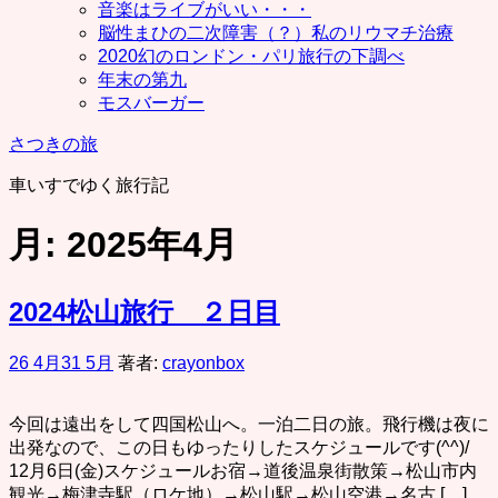
音楽はライブがいい・・・
脳性まひの二次障害（？）私のリウマチ治療
2020幻のロンドン・パリ旅行の下調べ
年末の第九
モスバーガー
さつきの旅
車いすでゆく旅行記
月:
2025年4月
2024松山旅行 ２日目
26 4月
31 5月
著者:
crayonbox
今回は遠出をして四国松山へ。一泊二日の旅。飛行機は夜に
出発なので、この日もゆったりしたスケジュールです(^^)/
12月6日(金)スケジュールお宿→道後温泉街散策→松山市内
観光→梅津寺駅（ロケ地）→松山駅→松山空港→名古 […]