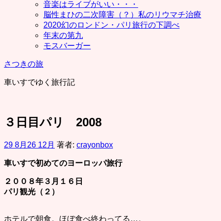
音楽はライブがいい・・・
脳性まひの二次障害（？）私のリウマチ治療
2020幻のロンドン・パリ旅行の下調べ
年末の第九
モスバーガー
さつきの旅
車いすでゆく旅行記
３日目パリ 2008
29 8月
26 12月
著者:
crayonbox
車いすで初めてのヨーロッパ旅行
２００８年３月１６日
パリ観光（２）
ホテルで朝食。ほぼ食べ終わってる…。