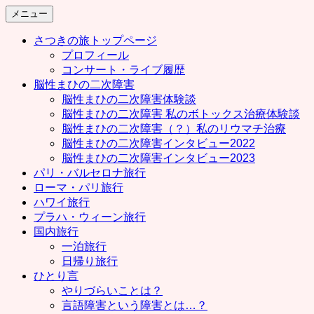
コ
メニュー
ン
さつきの旅トップページ
テ
プロフィール
ン
コンサート・ライブ履歴
ツ
脳性まひの二次障害
へ
脳性まひの二次障害体験談
ス
脳性まひの二次障害 私のボトックス治療体験談
キ
脳性まひの二次障害（？）私のリウマチ治療
ッ
脳性まひの二次障害インタビュー2022
プ
脳性まひの二次障害インタビュー2023
パリ・バルセロナ旅行
ローマ・パリ旅行
ハワイ旅行
プラハ・ウィーン旅行
国内旅行
一泊旅行
日帰り旅行
ひとり言
やりづらいことは？
言語障害という障害とは…？