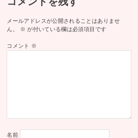
稿
コメントを残す
ナ
メールアドレスが公開されることはありませ
ん。
※
が付いている欄は必須項目です
ビ
ゲ
コメント
※
ー
シ
ョ
ン
名前