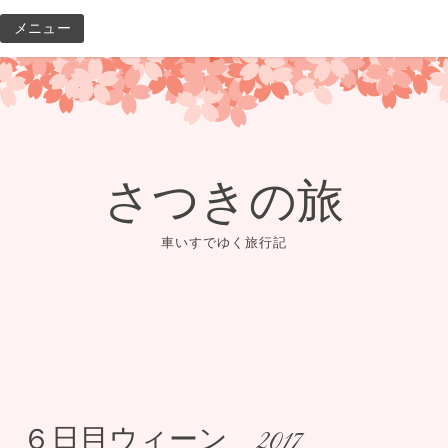
コ
メニュー
ン
テ
ン
ツ
へ
ス
さつきの旅
キ
ッ
車いすでゆく旅行記
プ
６日目ウィーン 2017