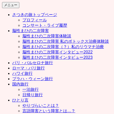
コ
メニュー
ン
さつきの旅トップページ
テ
プロフィール
ン
コンサート・ライブ履歴
ツ
脳性まひの二次障害
へ
脳性まひの二次障害体験談
ス
脳性まひの二次障害 私のボトックス治療体験談
キ
脳性まひの二次障害（？）私のリウマチ治療
ッ
脳性まひの二次障害インタビュー2022
プ
脳性まひの二次障害インタビュー2023
パリ・バルセロナ旅行
ローマ・パリ旅行
ハワイ旅行
プラハ・ウィーン旅行
国内旅行
一泊旅行
日帰り旅行
ひとり言
やりづらいことは？
言語障害という障害とは…？