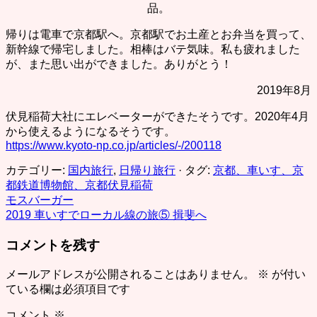
品。
帰りは電車で京都駅へ。京都駅でお土産とお弁当を買って、
新幹線で帰宅しました。相棒はバテ気味。私も疲れました
が、また思い出ができました。ありがとう！
2019年8月
伏見稲荷大社にエレベーターができたそうです。2020年4月
から使えるようになるそうです。
https://www.kyoto-np.co.jp/articles/-/200118
カテゴリー:
国内旅行
,
日帰り旅行
· タグ:
京都、車いす、京
都鉄道博物館、京都伏見稲荷
投
モスバーガー
2019 車いすでローカル線の旅⑤ 揖斐へ
稿
コメントを残す
ナ
ビ
メールアドレスが公開されることはありません。
※
が付い
ている欄は必須項目です
ゲ
ー
コメント
※