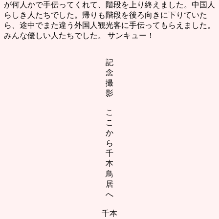
が何人かで手伝ってくれて、階段を上り終えました。中国人
らしき人たちでした。帰りも階段を後ろ向きに下りていた
ら、途中でまた違う外国人観光客に手伝ってもらえました。
みんな優しい人たちでした。 サンキュー！
記
念
撮
影
こ
こ
か
ら
千
本
鳥
居
へ
千本