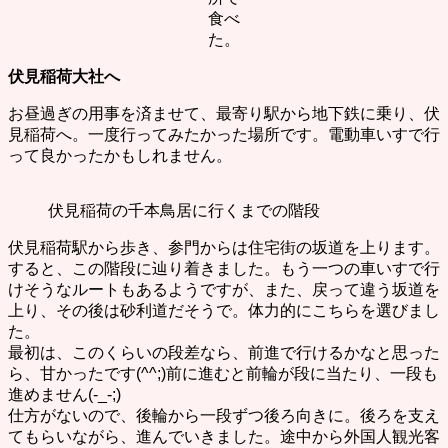
食べ
た。
伏見稲荷大社へ
お昼過ぎの用事を済ませて、最寄り駅から地下鉄に乗り、伏
見稲荷へ。一度行ってみたかった場所です。電動車いすで行
って良かったかもしれません。
伏見稲荷の千本鳥居に行くまでの階段
伏見稲荷駅から歩き、参門からは住宅街の坂道を上ります。
すると、この階段に辿り着きました。もう一つの車いすで行
けそうなルートもあるようですが、また、戻って違う坂道を
上り、その後は砂利道だそうで。体力的にこちらを選びまし
た。
最初は、このくらいの段差なら、前進で行けるかなと思った
ら、甘かったです(^^;)前に進むと前輪が段に当たり、一段も
進めません(-_-;)
仕方がないので、後輪から一段ずつ後ろ向きに。後ろを支え
てもらいながら、進んでいきました。途中から外国人観光客