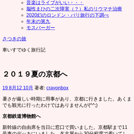
音楽はライブがいい・・・
脳性まひの二次障害（？）私のリウマチ治療
2020幻のロンドン・パリ旅行の下調べ
年末の第九
モスバーガー
さつきの旅
車いすでゆく旅行記
２０１９夏の京都へ
19 8月
12 10月
著者:
crayonbox
暑さが厳しい時期に用事があり、京都に行きました。あくま
でも観光に行ったわけではありませんが(^^;)
京都鉄道博物館へ
新幹線の自由席を当日に窓口で買いました。京都駅まで11
号車のデッキにいました。名古屋から30分程度で着いてし