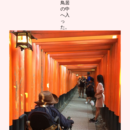
鳥居
の中
へ入
っ
た。