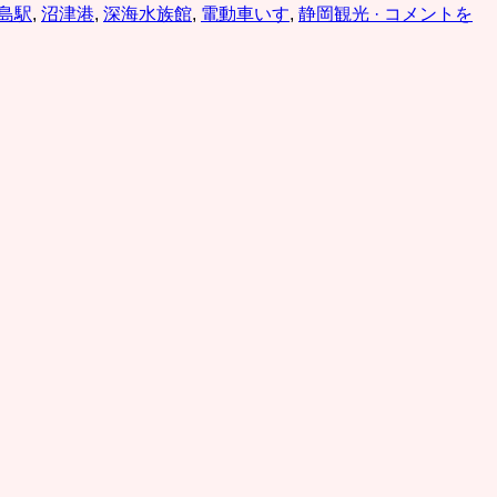
島駅
,
沼津港
,
深海水族館
,
電動車いす
,
静岡観光
· コメントを