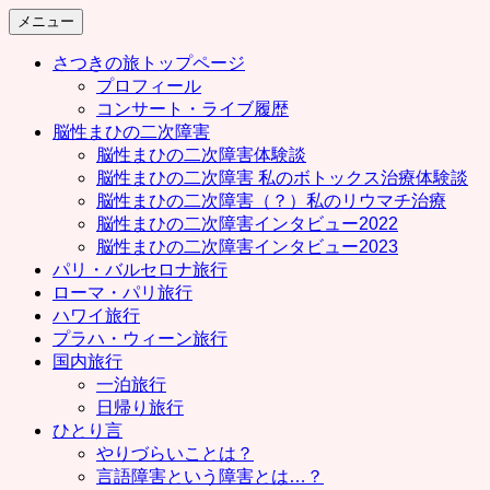
コ
メニュー
ン
さつきの旅トップページ
テ
プロフィール
ン
コンサート・ライブ履歴
ツ
脳性まひの二次障害
へ
脳性まひの二次障害体験談
ス
脳性まひの二次障害 私のボトックス治療体験談
キ
脳性まひの二次障害（？）私のリウマチ治療
ッ
脳性まひの二次障害インタビュー2022
プ
脳性まひの二次障害インタビュー2023
パリ・バルセロナ旅行
ローマ・パリ旅行
ハワイ旅行
プラハ・ウィーン旅行
国内旅行
一泊旅行
日帰り旅行
ひとり言
やりづらいことは？
言語障害という障害とは…？