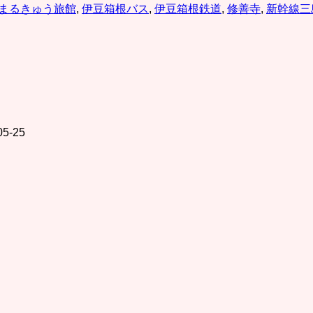
まるきゅう旅館
,
伊豆箱根バス
,
伊豆箱根鉄道
,
修善寺
,
新幹線三
05-25