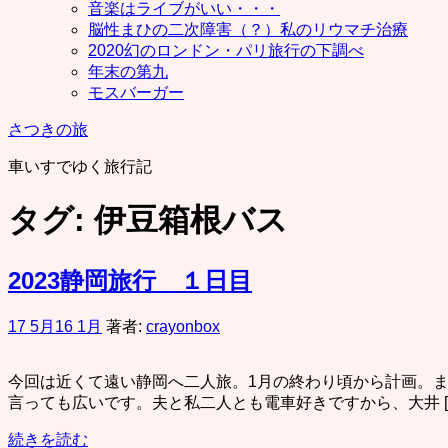
音楽はライブがいい・・・
脳性まひの二次障害（？）私のリウマチ治療
2020幻のロンドン・パリ旅行の下調べ
年末の第九
モスバーガー
さつきの旅
車いすでゆく旅行記
タグ:
伊豆箱根バス
2023静岡旅行 １日目
17 5月
16 1月
著者:
crayonbox
今回は近くて遠い静岡へ二人旅。1月の終わり頃から計画。
言っても広いです。夫と私二人とも電車好きですから、大井 [
続きを読む