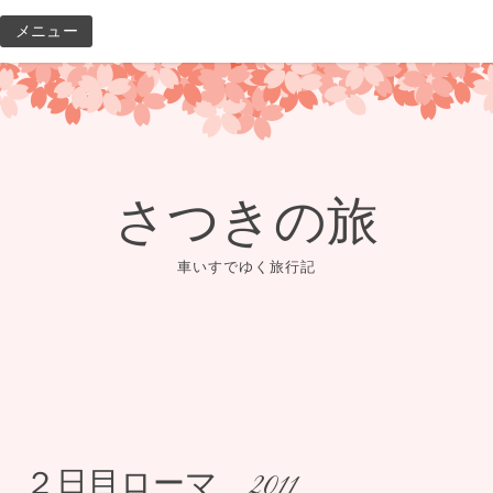
コ
メニュー
ン
テ
ン
ツ
へ
ス
さつきの旅
キ
ッ
車いすでゆく旅行記
プ
２日目ローマ 2011