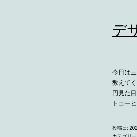
デ
今日は三
教えてく
円見た目
トコーヒ
投稿日:
20
カテゴリー