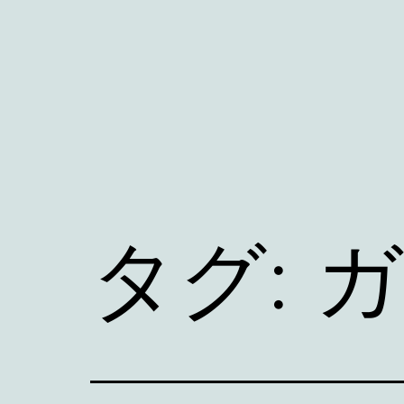
コ
ン
テ
ン
ツ
へ
ス
キ
タグ:
ガ
ッ
プ