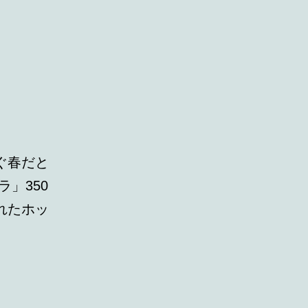
ぐ春だと
」350
れたホッ