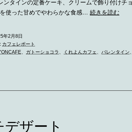
バレンタインの定番ケーキ、クリームで飾り付けチ
プ
スを使った甘めでやわらかな食感…
続きを読む
チ
デ
25年2月8日
ザ
:
カフェレポート
ー
YONCAFE
、
ガトーショコラ
、
くれよんカフェ
、
バレンタイン
ト
チデザート