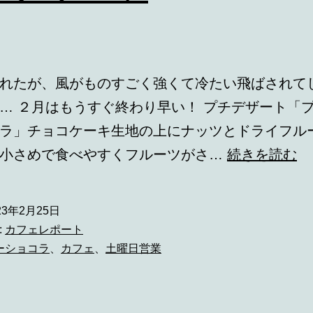
れたが、風がものすごく強くて冷たい飛ばされて
… ２月はもうすぐ終わり早い！ プチデザート「
ラ」チョコケーキ生地の上にナッツとドライフル
プ
り小さめで食べやすくフルーツがさ…
続きを読む
チ
デ
23年2月25日
ザ
:
カフェレポート
ー
ーショコラ
、
カフェ
、
土曜日営業
ト