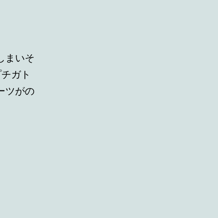
しまいそ
プチガト
ーツがの