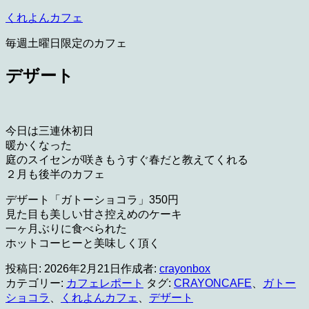
コ
くれよんカフェ
ン
毎週土曜日限定のカフェ
テ
ン
デザート
ツ
へ
ス
キ
今日は三連休初日
ッ
暖かくなった
プ
庭のスイセンが咲きもうすぐ春だと教えてくれる
２月も後半のカフェ
デザート「ガトーショコラ」350円
見た目も美しい甘さ控えめのケーキ
一ヶ月ぶりに食べられた
ホットコーヒーと美味しく頂く
投稿日:
2026年2月21日
作成者:
crayonbox
カテゴリー:
カフェレポート
タグ:
CRAYONCAFE
、
ガトー
ショコラ
、
くれよんカフェ
、
デザート