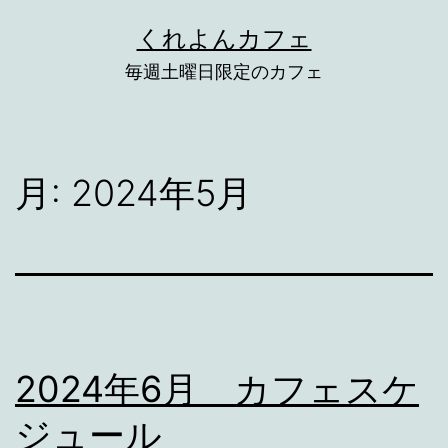
コ
くれよんカフェ
ン
毎週土曜日限定のカフェ
テ
ン
ツ
月:
2024年5月
へ
ス
キ
ッ
プ
2024年6月 カフェスケ
ジュール