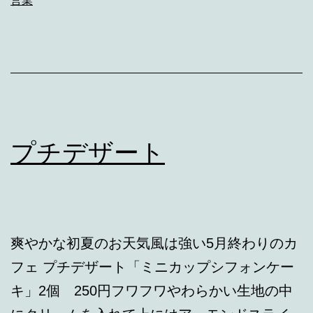
営業
フ
ェ
ス
ケ
ジ
ュ
プチデザート
ー
ル
爽やかな初夏のお天気風は強い5月終わりのカ
フェ プチデザート「ミニカップシフォンケー
キ」2個 250円フワフワやわらかい生地の中