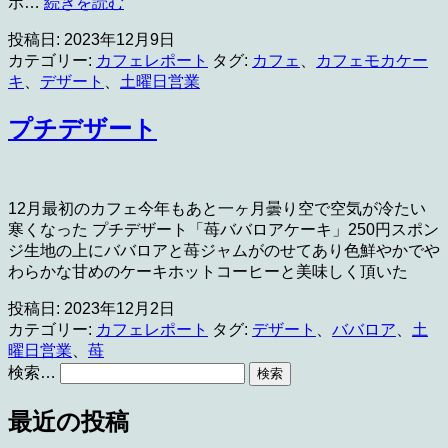
プ
ホ…
続きを読む
チ
投稿日:
2023年12月9日
デ
カテゴリー:
カフェレポート
タグ:
カフェ
、
カフェモカケー
ザ
キ
、
デザート
、
土曜日営業
ー
ト
プチデザート
12月最初のカフェ今年もあと一ヶ月曇り空で空気が冷たい
寒くなった プチデザート「苺ババロアケーキ」250円スポン
ジ生地の上にババロアと苺ジャムがのせてあり色鮮やかでや
わらかな甘めのケーキホットコーヒーと美味しく頂いた
投稿日:
2023年12月2日
カテゴリー:
カフェレポート
タグ:
デザート
、
ババロア
、
土
曜日営業
、
苺
検索…
最近の投稿