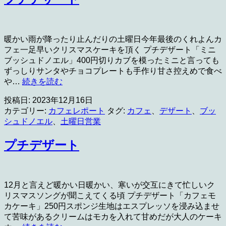
ス
ケ
ジ
ュ
暖かい雨が降ったり止んだりの土曜日今年最後のくれよんカ
ー
フェ一足早いクリスマスケーキを頂く プチデザート「ミニ
ル
ブッシュドノエル」400円切りカブを模ったミニと言っても
ずっしりサンタやチョコプレートも手作り甘さ控えめで食べ
プ
や…
続きを読む
チ
投稿日:
2023年12月16日
デ
カテゴリー:
カフェレポート
タグ:
カフェ
、
デザート
、
ブッ
ザ
シュドノエル
、
土曜日営業
ー
ト
プチデザート
12月と言えど暖かい日暖かい、寒いが交互にきて忙しいク
リスマスソングが聞こえてくる頃 プチデザート「カフェモ
カケーキ」250円スポンジ生地はエスプレッソを浸み込ませ
て苦味があるクリームはモカを入れて甘めだが大人のケーキ