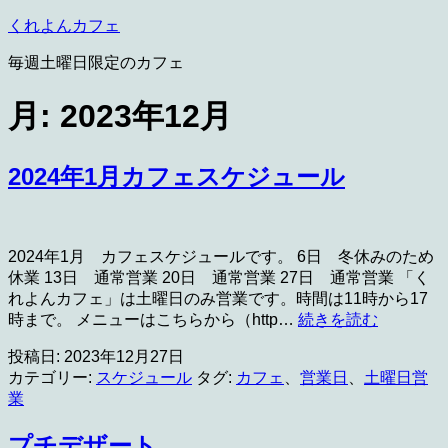
コ
くれよんカフェ
ン
毎週土曜日限定のカフェ
テ
ン
月:
2023年12月
ツ
へ
ス
2024年1月カフェスケジュール
キ
ッ
プ
2024年1月 カフェスケジュールです。 6日 冬休みのため
休業 13日 通常営業 20日 通常営業 27日 通常営業 「く
れよんカフェ」は土曜日のみ営業です。時間は11時から17
2024
時まで。 メニューはこちらから（http…
続きを読む
年
投稿日:
2023年12月27日
1
月
カテゴリー:
スケジュール
タグ:
カフェ
、
営業日
、
土曜日営
カ
業
フ
ェ
プチデザート