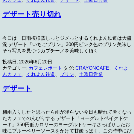
んカフェ
、
くれよん鉄道
、
デザート
、
土曜日営業
デザート売り切れ
今日は一日雨模様蒸しっとジメっとするくれよん鉄道は大盛
況 デザート「いちごプリン」300円ピンク色のプリン美味し
そう写真を見つつカプチーノを美味しく頂く
投稿日:
2026年6月20日
カテゴリー:
カフェレポート
タグ:
CRAYONCAFE
、
くれよ
んカフェ
、
くれよん鉄道
、
プリン
、
土曜日営業
デザート
梅雨入りしたと思ったら雨が降らない今日も晴れて暑くなっ
たカフェでのんびりする デザート「ヨーグルトベイクドケ
ーキ」350円低カロリーのヨーグルトケーキさっぱりしたお
味にブルーベリーソースをかけて甘酸っぱく、この時季にぴ