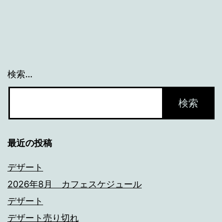
ゲ
ー
シ
ョ
検索…
ン
最近の投稿
デザート
2026年8月 カフェスケジュール
デザート
デザート売り切れ