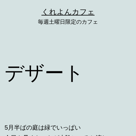
コ
くれよんカフェ
ン
毎週土曜日限定のカフェ
テ
ン
ツ
へ
デザート
ス
キ
ッ
プ
5月半ばの庭は緑でいっぱい