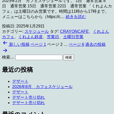
2025年2月 カフェスケジュールです。 1日 通常営業 8
日 通常営業 15日 通常営業 22日 通常営業 「くれよんカ
フェ」は土曜日のみ営業です。時間は11時から17時まで。
2025
メニューはこちらから（https://c…
続きを読む
年
投稿日:
2025年1月29日
2
月
カテゴリー:
スケジュール
タグ:
CRAYONCAFE
、
くれよん
カ
カフェ
、
くれよん鉄道
、
営業日
、
土曜日営業
フ
投
新しい
投稿
ページ 1
ページ 2
…
ページ 6
過去の
投稿
ェ
稿
ス
検索…
ケ
の
ジ
ペ
最近の投稿
ュ
ー
ー
ル
デザート
ジ
2026年8月 カフェスケジュール
送
デザート
デザート売り切れ
り
デザート売り切れ