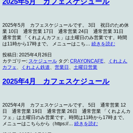
2025年5月 カフェスケジュール
ス
ケ
ジ
ュ
2025年5月 カフェスケジュールです。 3日 祝日のため休
ー
業 10日 通常営業 17日 通常営業 24日 通常営業 31日
ル
通常営業 「くれよんカフェ」は土曜日のみ営業です。時間
2025
は11時から17時まで。 メニューはこち…
続きを読む
年
投稿日:
2025年4月26日
5
月
カテゴリー:
スケジュール
タグ:
CRAYONCAFE
、
くれよん
カ
カフェ
、
くれよん鉄道
、
営業日
、
土曜日営業
フ
ェ
2025年4月 カフェスケジュール
ス
ケ
ジ
ュ
2025年4月 カフェスケジュールです。 5日 通常営業 12
ー
日 通常営業 19日 通常営業 26日 通常営業 「くれよんカ
ル
フェ」は土曜日のみ営業です。時間は11時から17時まで。
2025
メニューはこちらから（https://…
続きを読む
年