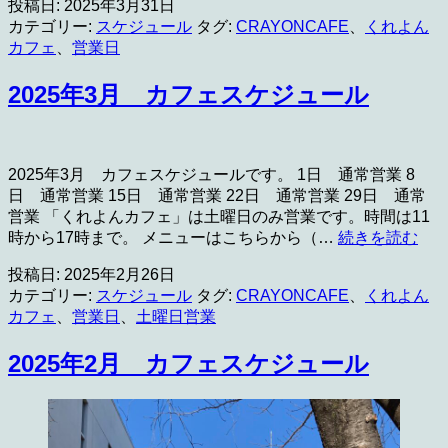
投稿日:
2025年3月31日
4
月
カテゴリー:
スケジュール
タグ:
CRAYONCAFE
、
くれよん
カ
カフェ
、
営業日
フ
ェ
2025年3月 カフェスケジュール
ス
ケ
ジ
ュ
2025年3月 カフェスケジュールです。 1日 通常営業 8
ー
日 通常営業 15日 通常営業 22日 通常営業 29日 通常
ル
営業 「くれよんカフェ」は土曜日のみ営業です。時間は11
202
時から17時まで。 メニューはこちらから（…
続きを読む
年
投稿日:
2025年2月26日
3
カテゴリー:
スケジュール
タグ:
CRAYONCAFE
、
くれよん
カ
カフェ
、
営業日
、
土曜日営業
フ
ェ
2025年2月 カフェスケジュール
ス
ケ
ジ
ュ