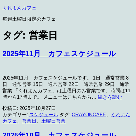
コ
くれよんカフェ
ン
毎週土曜日限定のカフェ
テ
ン
タグ:
営業日
ツ
へ
ス
2025年11月 カフェスケジュール
キ
ッ
プ
2025年11月 カフェスケジュールです。 1日 通常営業 8
日 通常営業 15日 通常営業 22日 通常営業 29日 通常
営業 「くれよんカフェ」は土曜日のみ営業です。時間は11
2025
時から17時まで。 メニューはこちらから…
続きを読む
年
投稿日:
2025年10月27日
11
月
カテゴリー:
スケジュール
タグ:
CRAYONCAFE
、
くれよん
カ
カフェ
、
営業日
、
土曜日営業
フ
ェ
2025年10月 カフェスケジュール