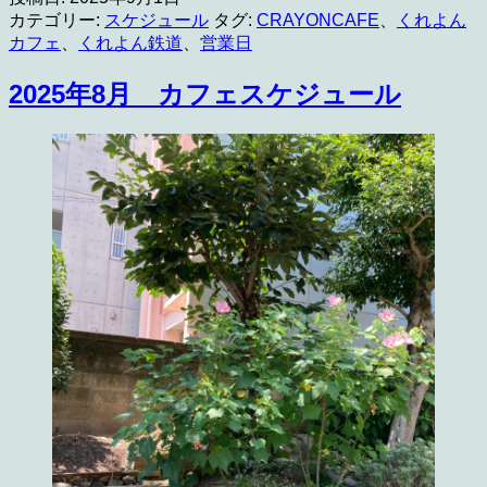
月
カテゴリー:
スケジュール
タグ:
CRAYONCAFE
、
くれよん
カ
カフェ
、
くれよん鉄道
、
営業日
フ
ェ
2025年8月 カフェスケジュール
ス
ケ
ジ
ュ
ー
ル