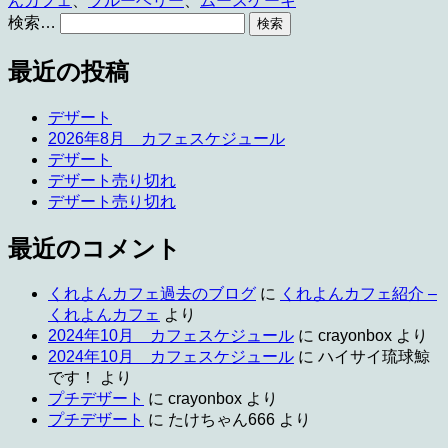
んカフェ
、
ブルーベリー
、
ムースケーキ
検索…
最近の投稿
デザート
2026年8月 カフェスケジュール
デザート
デザート売り切れ
デザート売り切れ
最近のコメント
くれよんカフェ過去のブログ
に
くれよんカフェ紹介 –
くれよんカフェ
より
2024年10月 カフェスケジュール
に
crayonbox
より
2024年10月 カフェスケジュール
に
ハイサイ琉球鯨
です！
より
プチデザート
に
crayonbox
より
プチデザート
に
たけちゃん666
より