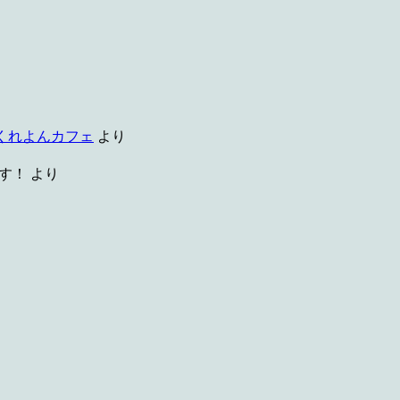
 くれよんカフェ
より
す！
より