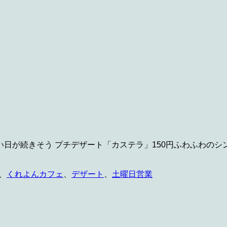
日が続きそう プチデザート「カステラ」150円ふわふわの
、
くれよんカフェ
、
デザート
、
土曜日営業