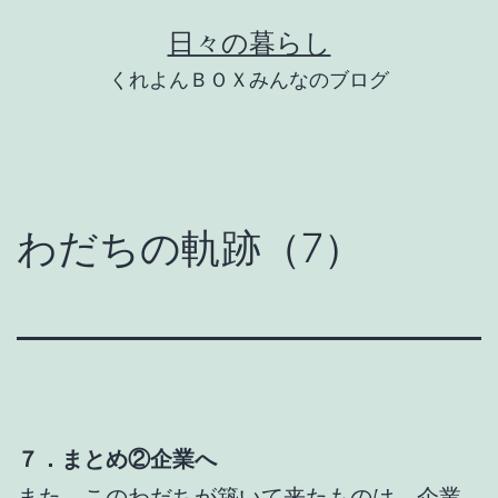
コ
日々の暮らし
ン
くれよんＢＯＸみんなのブログ
テ
ン
ツ
へ
わだちの軌跡（7）
ス
キ
ッ
プ
７．まとめ②企業へ
また、このわだちが築いて来たものは、企業