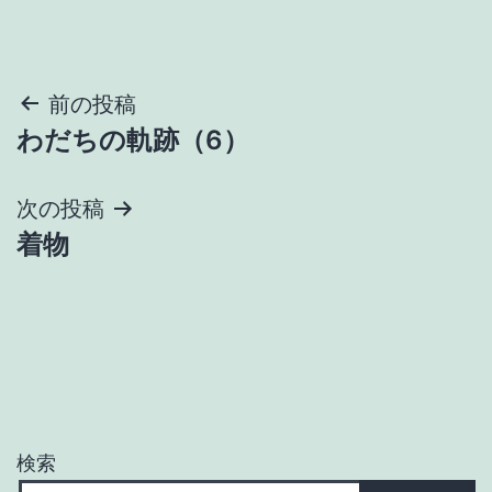
投
前の投稿
わだちの軌跡（6）
稿
ナ
次の投稿
着物
ビ
ゲ
ー
シ
ョ
検索