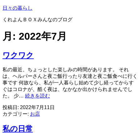
コ
日々の暮らし
ン
くれよんＢＯＸみんなのブログ
テ
ン
月:
2022年7月
ツ
へ
ス
ワクワク
キ
ッ
プ
私の最近、ちょっとした楽しみの時間があります。 それ
は、ヘルパーさんと夜ご飯行ったり友達と夜ご飯食べに行く
事です 何故なら、私が一人暮らし始めて少し経ってからす
ぐはコロナが、酷く夜は、なかなか出かけられませんでし
ワ
た。 少…
続きを読む
ク
投稿日:
2022年7月11日
ワ
カテゴリー:
お店
ク
私の日常