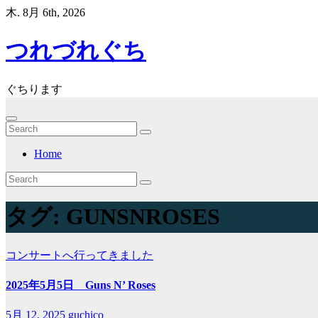
コ
木. 8月 6th, 2026
ン
テ
つれづれぐち
ン
ツ
へ
ぐちります
ス
キ
ッ
プ
Home
タグ:
GUNSNROSES
コンサートへ行ってきました
2025年5月5日 Guns N’ Roses
5月 12, 2025
guchico