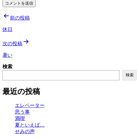
投
前の投稿
稿
休日
ナ
次の投稿
ビ
ゲ
暑い
ー
検索
シ
検索
ョ
最近の投稿
ン
エレベーター
思う事
満喫
夏といえば…
せみの声