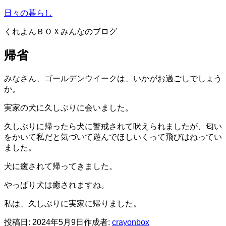
コ
日々の暮らし
ン
くれよんＢＯＸみんなのブログ
テ
ン
帰省
ツ
へ
ス
みなさん、ゴールデンウイークは、いかがお過ごしでしょう
キ
か。
ッ
実家の犬に久しぶりに会いました。
プ
久しぶりに帰ったら犬に警戒されて吠えられましたが、匂い
をかいて私だと気づいて遊んでほしいくって飛びはねってい
ました。
犬に癒されて帰ってきました。
やっぱり犬は癒されますね。
私は、久しぶりに実家に帰りました。
投稿日:
2024年5月9日
作成者:
crayonbox