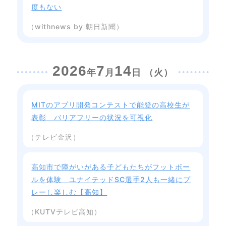
度もない
（withnews by 朝日新聞）
2026
7
14
年
月
日 （火）
MITのアプリ開発コンテストで能登の高校生が
表彰 バリアフリーの状況を可視化
（テレビ金沢）
高知市で障がいがある子どもたちがフットボー
ルを体験 ユナイテッドSC選手2人も一緒にプ
レーし楽しむ【高知】
（KUTVテレビ高知）