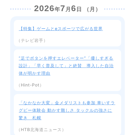
2026
7
6
年
月
日 （月）
【特集】ゲームとeスポーツで広がる世界
（テレビ岩手）
“足でボタンを押すエレベーター”「優しすぎる
設計」「早く普及して」と絶賛 導入した自治
体が明かす理由
（Hint-Pot）
「なかなか大変」金メダリストも参加 車いすラ
グビー体験会 動かす難しさ タックルの強さに
驚き 札幌
（HTB北海道ニュース）