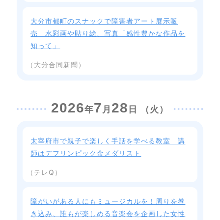
大分市都町のスナックで障害者アート展示販
売 水彩画や貼り絵、写真「感性豊かな作品を
知って」
（大分合同新聞）
2026
7
28
年
月
日 （火）
太宰府市で親子で楽しく手話を学べる教室 講
師はデフリンピック金メダリスト
（テレQ）
障がいがある人にもミュージカルを！周りを巻
き込み、誰もが楽しめる音楽会を企画した女性