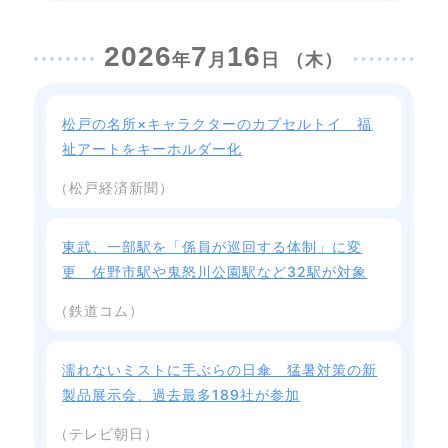
2026
7
16
年
月
日 （木）
松戸の名所×キャラクターのカプセルトイ 福
祉アートをキーホルダー化
（松戸経済新聞）
東武、一部駅を「係員が巡回する体制」に変
更 佐野市駅や鬼怒川公園駅など32駅が対象
（鉄道コム）
濡れないミストに手ぶらの日傘 猛暑対策の新
製品展示会、過去最多189社が参加
（テレビ朝日）