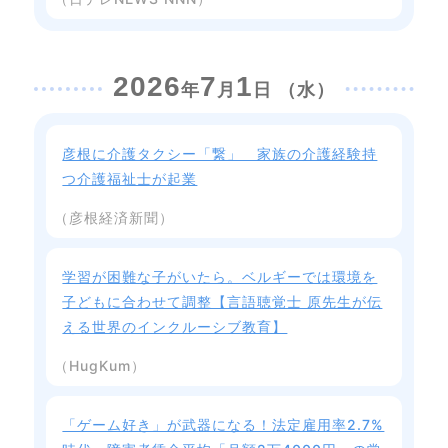
2026
7
1
年
月
日 （水）
彦根に介護タクシー「繋」 家族の介護経験持
つ介護福祉士が起業
（彦根経済新聞）
学習が困難な子がいたら。ベルギーでは環境を
子どもに合わせて調整【言語聴覚士 原先生が伝
える世界のインクルーシブ教育】
（HugKum）
「ゲーム好き」が武器になる！法定雇用率2.7%