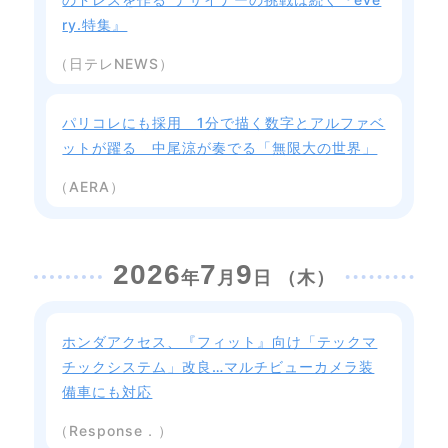
ry.特集』
（日テレNEWS）
パリコレにも採用 1分で描く数字とアルファベ
ットが躍る 中尾涼が奏でる「無限大の世界」
（AERA）
2026
7
9
年
月
日 （木）
ホンダアクセス、『フィット』向け「テックマ
チックシステム」改良…マルチビューカメラ装
備車にも対応
（Response．）