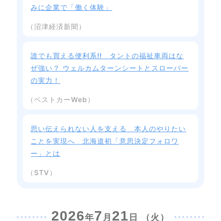
みに企業で「働く体験」
（沼津経済新聞）
誰でも買える便利系!! タントの福祉車両はな
ぜ強い？ ウェルカムターンシートとスローパー
の実力！
（ベストカーWeb）
思い伝えられない人を支える 本人のやりたい
ことを実現へ 北海道初「意思決定フォロワ
ー」とは
（STV）
2026
7
21
年
月
日 （火）