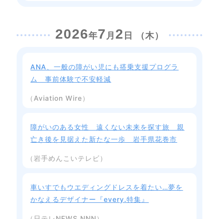
2026
7
2
年
月
日 （木）
ANA、一般の障がい児にも搭乗支援プログラ
ム 事前体験で不安軽減
（Aviation Wire）
障がいのある女性 遠くない未来を探す旅 親
亡き後を見据えた新たな一歩 岩手県花巻市
（岩手めんこいテレビ）
車いすでもウエディングドレスを着たい…夢を
かなえるデザイナー『every.特集』
（日テレNEWS NNN）