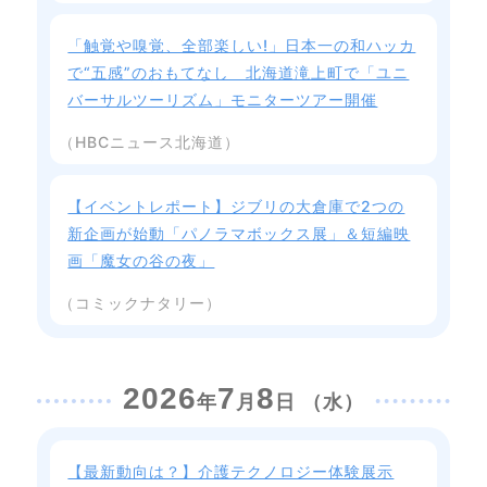
「触覚や嗅覚、全部楽しい!」日本一の和ハッカ
で“五感”のおもてなし 北海道滝上町で「ユニ
バーサルツーリズム」モニターツアー開催
（HBCニュース北海道）
【イベントレポート】ジブリの大倉庫で2つの
新企画が始動「パノラマボックス展」＆短編映
画「魔女の谷の夜」
（コミックナタリー）
2026
7
8
年
月
日 （水）
【最新動向は？】介護テクノロジー体験展示