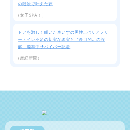
の階段で叶えた夢
（女子SPA！）
ドアを激しく叩いた車いすの男性…バリアフリ
ートイレ不足の切実な現実と〝多目的〟の誤
解 脳卒中サバイバー記者
（産経新聞）