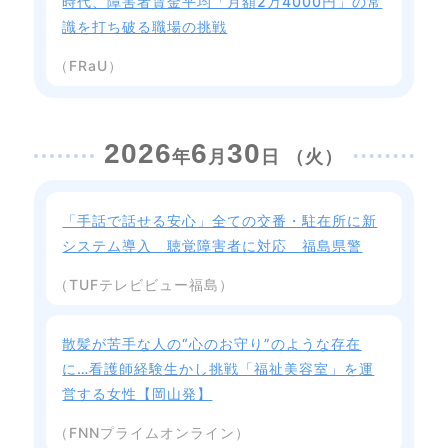
時代、障害者賃金平均「月額2万4000円」の常
識を打ち破る職場の挑戦
（FRaU）
2026
6
30
年
月
日 （火）
「手話で話せる安心」全ての交番・駐在所に新
システム導入 聴覚障害者に対応 福島県警
（TUFテレビビュー福島）
散髪が苦手な人の“心のお守り”のような存在
に…看護師経験生かし挑戦「福祉美容室」を運
営する女性【岡山発】
（FNNプライムオンライン）