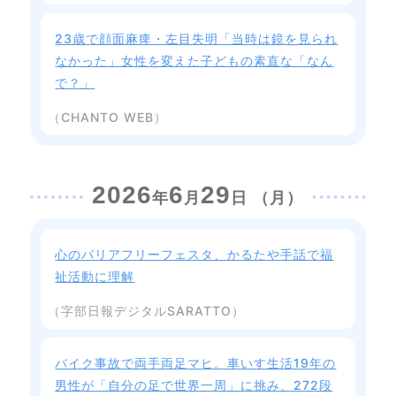
23歳で顔面麻痺・左目失明「当時は鏡を見られ
なかった」女性を変えた子どもの素直な「なん
で？」
（CHANTO WEB）
2026
6
29
年
月
日 （月）
心のバリアフリーフェスタ、かるたや手話で福
祉活動に理解
（字部日報デジタルSARATTO）
バイク事故で両手両足マヒ。車いす生活19年の
男性が「自分の足で世界一周」に挑み、272段