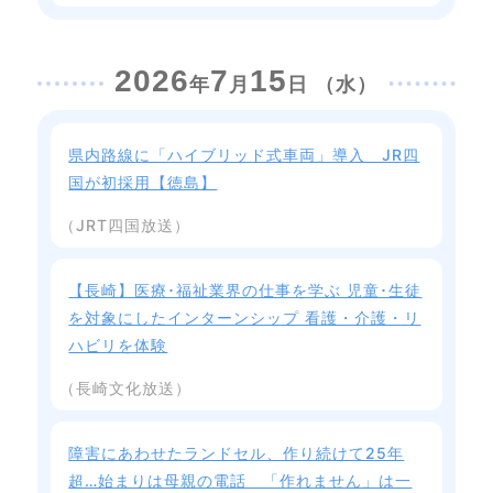
2026
7
15
年
月
日 （水）
県内路線に「ハイブリッド式車両」導入 JR四
国が初採用【徳島】
（JRT四国放送）
【長崎】医療･福祉業界の仕事を学ぶ 児童･生徒
を対象にしたインターンシップ 看護・介護・リ
ハビリを体験
（長崎文化放送）
障害にあわせたランドセル、作り続けて25年
超…始まりは母親の電話 「作れません」は一