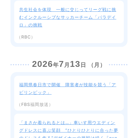
共生社会を体現 一般に交じってリーグ戦に挑
むインクルーシブなサッカーチーム「パラデイ
ロ」の挑戦
（RBC）
2026
7
13
年
月
日 （月）
福岡県春日市で開催 障害者が技能を競う「ア
ビリンピック」
（FBS福岡放送）
「まさか着られるとは…」車いす用ウエディン
グドレスに喜ぶ笑顔 “ひとりひとりに合った夢
のドレスを作る”デザイナーの挑戦は続く『eve