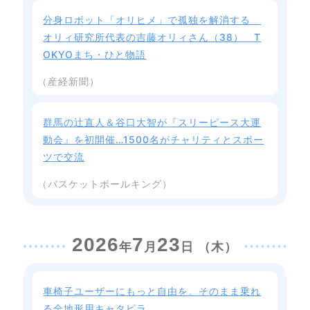
分身ロボット「オリヒメ」で孤独を解消する
オリィ研究所代表の吉藤オリィさん（38） T
OKYOまち・ひと物語
（産経新聞）
群馬の辻直人＆谷口大智が『スリーピース大運
動会』を初開催…1500名がチャリティとスポー
ツで交流
（バスケットボールキング）
2026
7
23
年
月
日 （木）
車椅子ユーザーにもっと自由を。そのまま乗れ
る全地形用キャタピラ