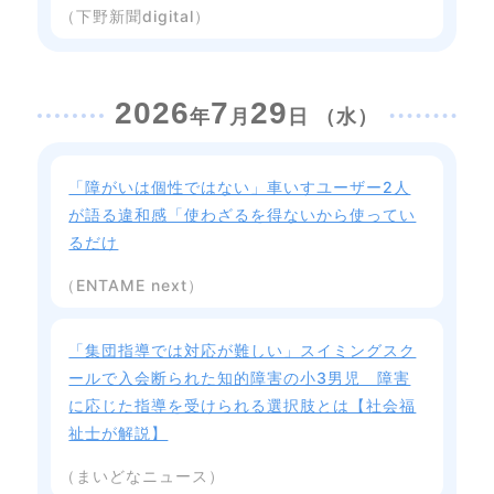
（下野新聞digital）
2026
7
29
年
月
日 （水）
「障がいは個性ではない」車いすユーザー2人
が語る違和感「使わざるを得ないから使ってい
るだけ
（ENTAME next）
「集団指導では対応が難しい」スイミングスク
ールで入会断られた知的障害の小3男児 障害
に応じた指導を受けられる選択肢とは【社会福
祉士が解説】
（まいどなニュース）