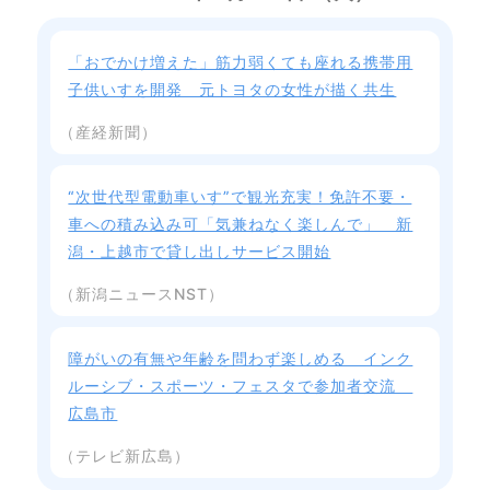
「おでかけ増えた」筋力弱くても座れる携帯用
子供いすを開発 元トヨタの女性が描く共生
（産経新聞）
“次世代型電動車いす”で観光充実！免許不要・
車への積み込み可「気兼ねなく楽しんで」 新
潟・上越市で貸し出しサービス開始
（新潟ニュースNST）
障がいの有無や年齢を問わず楽しめる インク
ルーシブ・スポーツ・フェスタで参加者交流
広島市
（テレビ新広島）