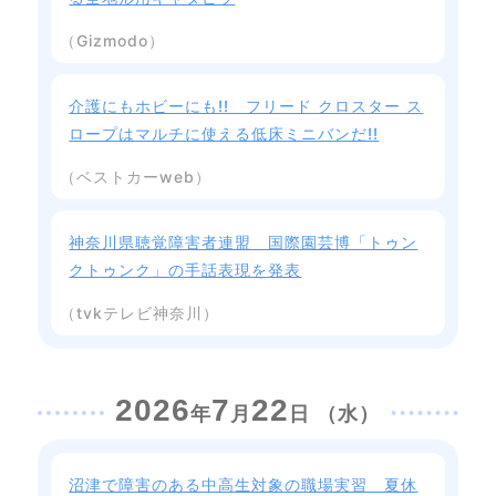
（Gizmodo）
介護にもホビーにも!! フリード クロスター ス
ロープはマルチに使える低床ミニバンだ!!
（ベストカーweb）
神奈川県聴覚障害者連盟 国際園芸博「トゥン
クトゥンク」の手話表現を発表
（tvkテレビ神奈川）
2026
7
22
年
月
日 （水）
沼津で障害のある中高生対象の職場実習 夏休