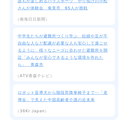
誰もが楽しめるパラスポーツ やり投げの小松
さんが体験会 奄美市、65人が挑戦
（南海日日新聞）
中学生たちが避難所づくり学ぶ 妊婦や足が不
自由な人など配慮が必要な人も安心して過ごせ
るように 様々なニーズに合わせた避難所を開
設「みんなが安心できるような環境を作れた
ら」 青森市
（ATV青森テレビ）
ロボット盲導犬から階段昇降車椅子まで⋯「老
博会」で見えた中国高齢者介護の近未来
（36Kr Japan）