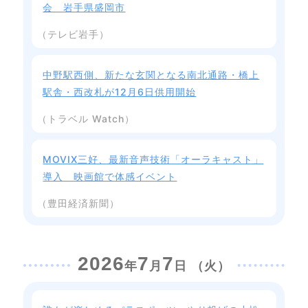
会 岩手県盛岡市
（テレビ岩手）
中野駅西側、新たな玄関となる南北通路・橋上
駅舎・西改札が12月6日供用開始
（トラベル Watch）
MOVIX三好、最新音声技術「オーラキャスト」
導入 映画館で体感イベント
（豊田経済新聞）
2026
7
7
年
月
日 （火）