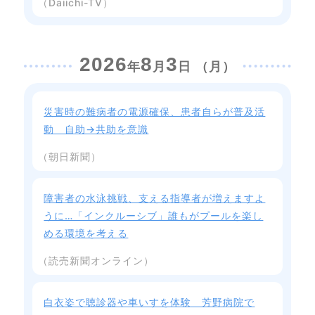
（Daiichi-TV）
2026
8
3
年
月
日 （月）
災害時の難病者の電源確保、患者自らが普及活
動 自助→共助を意識
（朝日新聞）
障害者の水泳挑戦、支える指導者が増えますよ
うに…「インクルーシブ」誰もがプールを楽し
める環境を考える
（読売新聞オンライン）
白衣姿で聴診器や車いすを体験 芳野病院で