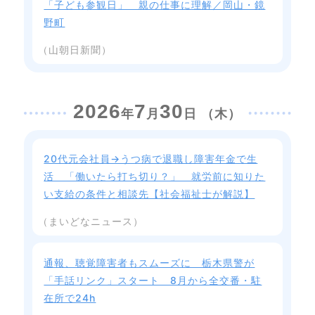
「子ども参観日」 親の仕事に理解／岡山・鏡
野町
（山朝日新聞）
2026
7
30
年
月
日 （木）
20代元会社員→うつ病で退職し障害年金で生
活 「働いたら打ち切り？」 就労前に知りた
い支給の条件と相談先【社会福祉士が解説】
（まいどなニュース）
通報、聴覚障害者もスムーズに 栃木県警が
「手話リンク」スタート 8月から全交番・駐
在所で24h