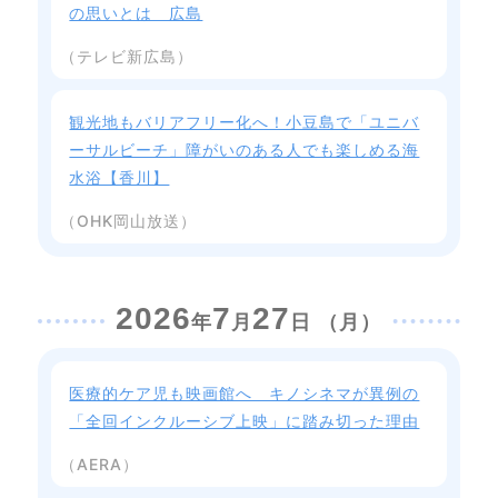
の思いとは 広島
（テレビ新広島）
観光地もバリアフリー化へ！小豆島で「ユニバ
ーサルビーチ」障がいのある人でも楽しめる海
水浴【香川】
（OHK岡山放送）
2026
7
27
年
月
日 （月）
医療的ケア児も映画館へ キノシネマが異例の
「全回インクルーシブ上映」に踏み切った理由
（AERA）