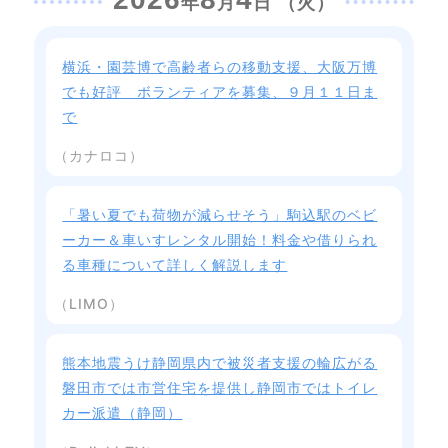
年
月
日 （火）
横浜・園芸博で高齢者らの移動支援、大阪万博
でも好評 ボランティアを募集、９月１１日ま
で
（カナロコ）
「暑い夏でも荷物が減らせそう」駒込駅のベビ
ーカー＆車いすレンタル開始！料金や借りられ
る車種について詳しく解説します
（LIMO）
熊本地震うけ静岡県内で被災者支援の輪広がる
磐田市では市営住宅を提供し静岡市ではトイレ
カー派遣（静岡）