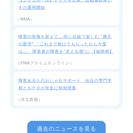
すの運用開始
（NNA）
障害の有無を超えて… 同じ目線で楽しむ “満天
の星空” 「これまで助けてもらったから今度
は…」 障害者が障害を“支える側”に 【福岡発】
（FNNプライムオンライン）
障害ある人のおしゃれサポート 仙台の専門学
校とＮＰＯが学生に特別授業
（河北新報）
過去のニュースを見る