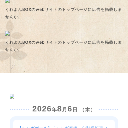
くれよんBOXのwebサイトのトップページに
広告を掲載しま
せんか。
くれよんBOXのwebサイトのトップページに
広告を掲載しま
せんか。
2026
8
6
年
月
日 （木）
【シンガポール】チャンギ空港、自動運転車い