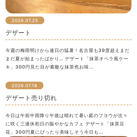
2026.07.25
デザート
今週の梅雨明けから連日の猛暑！名古屋も39度超えまだ
まだ夏が始まったばかり… デザート「抹茶オペラ風ケー
キ」300円見た目が素敵な抹茶色お味...
2026.07.18
デザート売り切れ
今日は午前中雨降り午後は晴れて暑い庭のフヨウが次々
に咲く三連休初日の賑やかなカフェ デザート「抹茶豆
花」300円夏にぴったり美味しそう今日も...