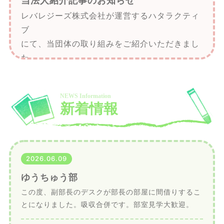
当法人紹介記事のお知らせ
レバレジーズ株式会社が運営するハタラクティ
ブ
にて、当団体の取り組みをご紹介いただきまし
た。
記事は
こちら
よりご覧ください。
詳しくは
こちら
よりどうぞ。
新
2026.06.09
ゆうちゅう部
この度、副部長のデスクが部長の部屋に間借りするこ
とになりました。吸収合併です。
部室
見学大歓迎。