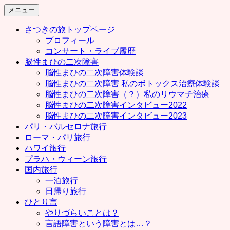
コ
メニュー
ン
さつきの旅トップページ
テ
プロフィール
ン
コンサート・ライブ履歴
ツ
脳性まひの二次障害
へ
脳性まひの二次障害体験談
ス
脳性まひの二次障害 私のボトックス治療体験談
キ
脳性まひの二次障害（？）私のリウマチ治療
ッ
脳性まひの二次障害インタビュー2022
プ
脳性まひの二次障害インタビュー2023
パリ・バルセロナ旅行
ローマ・パリ旅行
ハワイ旅行
プラハ・ウィーン旅行
国内旅行
一泊旅行
日帰り旅行
ひとり言
やりづらいことは？
言語障害という障害とは…？