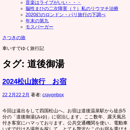
音楽はライブがいい・・・
脳性まひの二次障害（？）私のリウマチ治療
2020幻のロンドン・パリ旅行の下調べ
年末の第九
モスバーガー
さつきの旅
車いすでゆく旅行記
タグ:
道後御湯
2024松山旅行 お宿
22 2月
22 2月
著者:
crayonbox
今回は遠出をして四国松山へ。お宿は道後温泉駅から徒歩5
分の「道後御湯(みゆ)」に宿泊します。ここ数年、露天風呂
付き客室にハマっております。公共交通機関を使い、電動車
いすで行ける場所を探して、とても贅沢なこのお宿を選びま