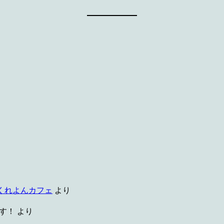
 くれよんカフェ
より
す！
より